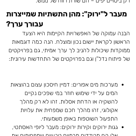
רק ביטויים יפים – הם שורת רווח של ממש.
מעבר ל"ירוק": מהן התשתיות שמייצרות
עבורך ערך?
הבנה עמוקה של האפשרויות הקיימות היא הצעד
הראשון לקראת יישום נכון ומוצלח. הנה כמה דוגמאות
ממוקדות שיכולות להניב לך ערך אמיתי, גם בפרויקטים
של פיתוח נדל”ן וגם בפרויקטים של התחדשות עירונית:
מערכות מים אפורים: דמיין חיסכון עצום בהוצאות
המים על ידי שימוש חוזר במי שפכים נקיים
להשקיה או הדחת אסלות. זהו לא רק מהלך
אקולוגי, זהו מהלך חכם שמפחית את עלויות
התפעול השוטפות באופן משמעותי.
גגות ירוקים וקירות ירוקים: מעבר ליופי האסתטי,
אלו הם מבודדים תרמיים טבעיים שמפחיתים את