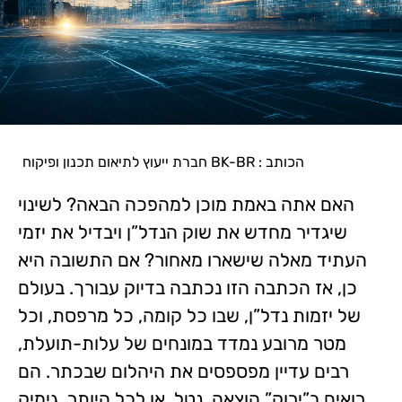
BK-BR : הכותב
חברת ייעוץ לתיאום תכנון ופיקוח
האם אתה באמת מוכן למהפכה הבאה? לשינוי
שיגדיר מחדש את שוק הנדל”ן ויבדיל את יזמי
העתיד מאלה שישארו מאחור? אם התשובה היא
כן, אז הכתבה הזו נכתבה בדיוק עבורך. בעולם
של יזמות נדל”ן, שבו כל קומה, כל מרפסת, וכל
מטר מרובע נמדד במונחים של עלות-תועלת,
רבים עדיין מפספסים את היהלום שבכתר. הם
רואים ב”ירוק” הוצאה, נטל, או לכל היותר, גימיק