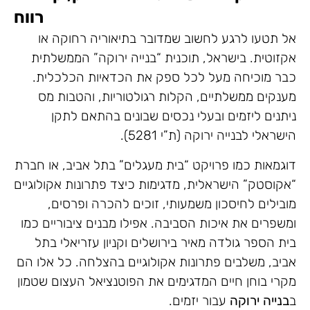
רווח
אל תטעו לרגע לחשוב שמדובר בתיאוריה רחוקה או
אקזוטית. בישראל, תוכנית “בנייה ירוקה” הממשלתית
כבר מוכיחה מעל לכל ספק את הכדאיות הכלכלית.
מענקים ממשלתיים, הקלות רגולטוריות, והטבות מס
ניתנים ליזמים ובעלי נכסים שבונים בהתאם לתקן
הישראלי לבנייה ירוקה (ת”י 5281).
דוגמאות כמו פרויקט “בית מעגלים” בתל אביב, או חברת
“אקוסטק” הישראלית, מדגימות כיצד פתרונות אקולוגיים
מובילים לחיסכון משמעותי, זוכים להכרה ופרסים,
ומשפרים את איכות הסביבה. אפילו מבנים ציבוריים כמו
בית הספר גולדה מאיר בירושלים וקניון עזריאלי בתל
אביב, משלבים פתרונות אקולוגיים בהצלחה. כל אלו הם
מקרי בוחן חיים המדגימים את הפוטנציאל העצום שטמון
ב
בנייה ירוקה
עבור יזמים.