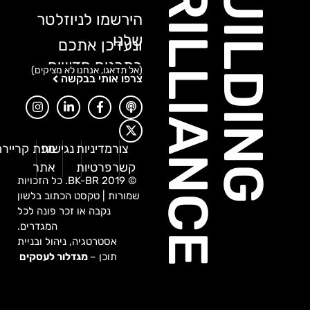
BRILLIANCE
BUILDING
הירשמו לניוזלטר
שלנו
ונעדכן אתכם
בתכנים חדשים
(אל תדאגו, אנחנו לא מציקים)
צרפו אותי בבקשה
צור
מדיניות
נגישות
מפת
קריירה
קשר
פרטיות
אתר
© 2019 BK-BR. כל הזכויות
שמורות | טקסט הכתוב בלשון
נקבה או זכר פונה לכל
המגדרים.
אסטרטגיה, ניהול ובניית
תוכן –
מגדלור לעסקים