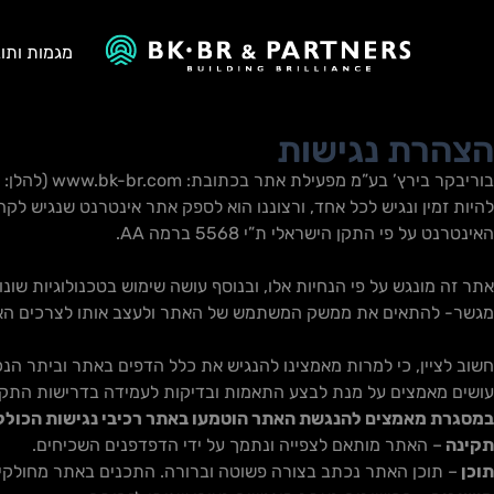
מגמות ותוב
הצהרת נגישות
בוריבקר בי
להיות זמין ונגיש לכל אחד, ורצוננו הוא לספק אתר אינטרנט שנגיש ל
האינטרנט על פי התקן הישראלי ת”י 5568 ברמה AA.
אתר זה מונגש על פי הנחיות אלו, ובנוסף עושה שימוש בטכנולוגיות ש
מגשר- להתאים את ממשק המשתמש של האתר ולעצב אותו לצרכים האי
חשוב לציין, כי למרות מאמצינו להנגיש את כלל הדפים באתר וביתר הנכס
עושים מאמצים על מנת לבצע התאמות ובדיקות לעמידה בדרישות התקן 
במסגרת מאמצים להנגשת האתר הוטמעו באתר רכיבי נגישות הכולל
תקינה
–
האתר מותאם לצפייה ונתמך על ידי הדפדפנים השכיחים
.
תוכן
–
תוכן האתר נכתב בצורה פשוטה וברורה
.
התכנים באתר מחולקים