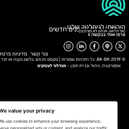
הירשמו לניוזלטר שלנו
ונעדכן אתכם בתכנים חדשים
(אל תדאגו, אנחנו לא מציקים)
צרפו אותי בבקשה
צור קשר
מדיניות פרטיו
© 2019 BK-BR. כל הזכויות שמורות | טקסט הכתוב בלשון נקבה או זכר פונה לכל המגדרים.
אסטרטגיה, ניהול ובניית תוכן –
מגדלור לעסקים
We value your privacy
We use cookies to enhance your browsing experience,
serve personalized ads or content, and analyze our traffic.