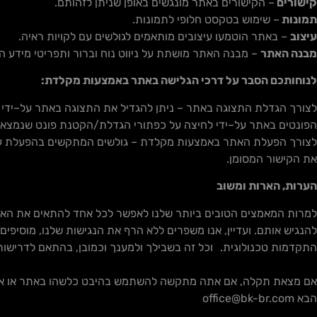
קישורים
–
הקישורים באתר מונגשים באופן שניתן לזהותם
.
תמונות
–
שימוש בטקסט חלופי לתמונות
.
עיצוב
–
באתר הוטמעו עיצובים מותאמים לגולשים עם לקויות ראיה
.
מבנה
האתר
–
מבנה האתר מושתת על ניווט נוח וברור ותפריטי מידע
לנוחותכם הסבר על דרכי הגלישה באתר באמצעות מקלדת:
לצורך הגדלת התצוגה באתר
–
ניתן להגדיל את התצוגה באתר על
–
ידי
הפונטים באתר על
–
ידי לחיצה על כפתורי הגדלת
/
הקטנת פונט שנמצאי
לצורך הפעלת האתר באמצעות מקלדת
–
גולשים המתקשים בהפעלת ע
את הקישור המסומן
.
הערות, הארות ומשוב
למרות המאמצים הטובים ביותר שלנו לאפשר לכל אחד להתאים את האתר ל
להנגיש אותם. ועדיין, אנו משפרים ללא הרף את הנגישות שלנו, מוסיפי
התקדמות טכנולוגית. וכל זה בשבילך ולמענך וכמובן, בהתאם לדרישו
אם מצאת תקלה, אם אתה מתקשה להשתמש בהיבט כלשהו באתר או אם יש
הבא office@bk-br.com