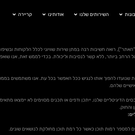
ונות
השירותים שלנו
אודותינו
קריירה
רץ’ בע”מ מפעילת אתר בכתובת: www.bk-br.com (להלן: ”האתר”), רואה חשיבות רבה במתן שירות שוו
קהל הרחב ביותר, ללא קשר לנסיבות וליכולת. בכדי לממש זאת, אנו שו
ונות שנועדו להפוך אותו לנגיש ככל האפשר בכל עת. אנו משתמשים במ
שיים שלהם.
ים הדיגיטליים שלנו, ייתכן ודפים או תכנים מסוימים לא יימצאו מתאימ
והחוק.
ים:
 למספר רמות תוכן כאשר כל רמת תוכן מחולקת לנושאים שונים
.